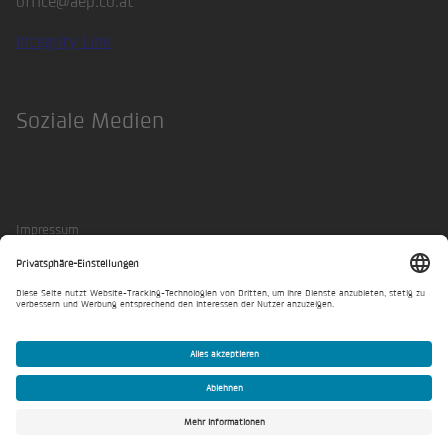
office@aep.co.at
Integrity Line
Soziale Medien
LinkedIn
Impressum
Datenschutzerklärung
Privatsphäre-Einstellungen
© AEP Planung und Beratung GmbH 2026