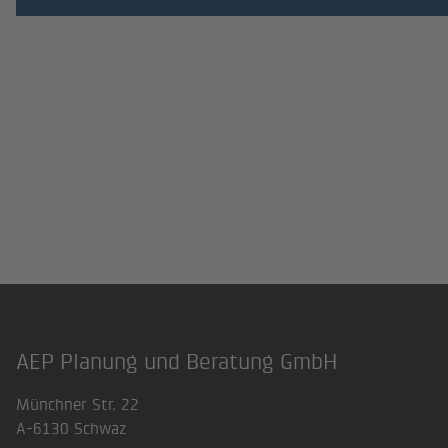
AEP Planung und Beratung GmbH
Footer
Münchner Str. 22
A-6130 Schwaz