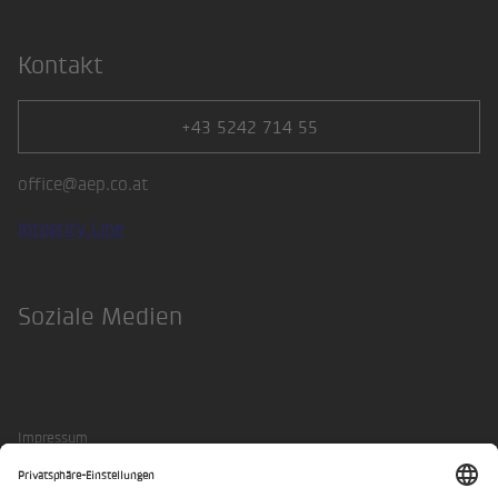
Kontakt
+43 5242 714 55
office@aep.co.at
Integrity Line
Soziale Medien
LinkedIn
Impressum
Datenschutzerklärung